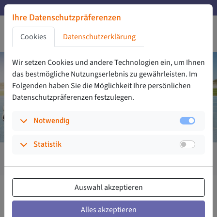
Zu den Hauptinhalten springen
Noch 31 Tage bis zur Abstimmung
Ihre Datenschutzpräferenzen
Noch 31 Tage bis zur Abstimmung
Zu den Cookie-Einstellungen springen
Cookies
Datenschutzerklärung
Zur Privatssphäreerklärung springen
Zu den Zustimmungsaktionen springen
Wir setzen Cookies und andere Technologien ein, um Ihnen
das bestmögliche Nutzungs­erlebnis zu gewährleisten. Im
Folgenden haben Sie die Möglichkeit Ihre persönlichen
Daten­schutz­präferenzen festzulegen.
(Auswählen um die Details aufzuklappen)
Notwendig
(Auswählen um die Details aufzuklappen)
Statistik
12
3.696
2.008.000
Jahre
Projekte
Euro
Auswahl akzeptieren
Auf die Plätze, fertig, Förderung!
Rücken Sie Ihren Sportverein ins Rampenlicht, und sichern Sie
Alles akzeptieren