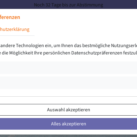
Noch 32 Tage bis zur Abstimmung
ferenzen
ellungen springen
Start
Vereine
Ablauf
Gewinn
hutzerklärung
rklärung springen
saktionen springen
 andere Technologien ein, um Ihnen das bestmögliche Nutzungs­erl
die Möglichkeit Ihre persönlichen Daten­schutz­präferenzen festzu
ählen um die Details aufzuklappen)
len um die Details aufzuklappen)
Auswahl akzeptieren
Alles akzeptieren