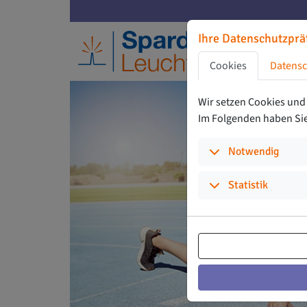
Zu den Hauptinhalten springen
Noch 32 Tage bis zur Abstimmung
Ihre Datenschutzprä
Zu den Cookie-Einst
Cookies
Datensc
Zur Privatssphäree
Zu den Zustimmung
Wir setzen Cookies und
Im Folgenden haben Sie 
(Ausw
Notwendig
(Auswäh
Statistik